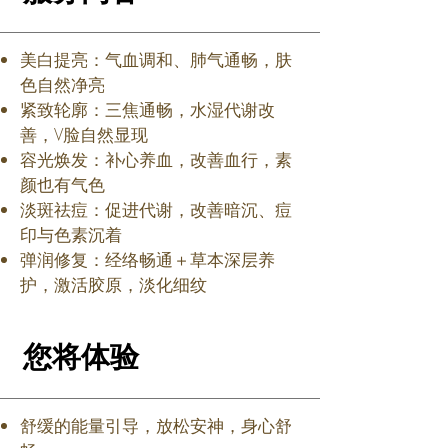
美白提亮：气血调和、肺气通畅，肤
色自然净亮
紧致轮廓：三焦通畅，水湿代谢改
善，V脸自然显现
容光焕发：补心养血，改善血行，素
颜也有气色
淡斑祛痘：促进代谢，改善暗沉、痘
印与色素沉着
弹润修复：经络畅通＋草本深层养
护，激活胶原，淡化细纹
您将体验
舒缓的能量引导，放松安神，身心舒